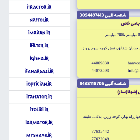
iTractor.ir
شناسه آگهى 3054497413
Naft01.ir
سهامى خاص
iMadan.ir
iFilter.ir
، خيابان شقايق، نبش كوچه سوم پرواز،
iGisha.ir
44009830
hanyco
44073593
info@h
iFanarSazi.ir
شناسه آگهى 9438118705
iOptician.ir
 (شوفاژ ساز)
iTahator.ir
iTolidi.ir
تهران خيابان طالقانى شرقى، بعد از چهارراه بهار، كوچه وزين، پلاك5، طبقه
iArmator.ir
77635442
MyShave.ir
77622049