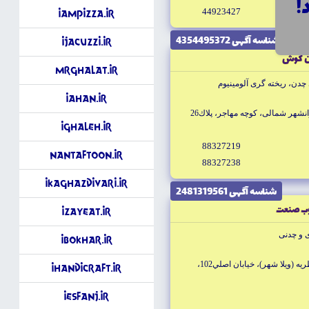
44923427
info@g
iAmPizza.ir
شناسه آگهى 4354495372
iJacuzzi.ir
ان كوش
MrGhalat.ir
 چدن، ريخته گرى آلومينيوم
iAhan.ir
تهران خيابان كريمخان زند، خيابان ايرانشهر شمالى، كوچه مهاجر، پلاك26
iGhaleh.ir
88327219
NanTaftoon.ir
88327238
iKaghazDivari.ir
شناسه آگهى 2481319561
ب صنعت
iZayeat.ir
ى و چدنى
iBokhar.ir
اصفهان نجف آباد، شهرك صنعتى منتظريه (ويلا شهر)، خيابان اصلي102،
iHandiCraft.ir
iEsfanj.ir