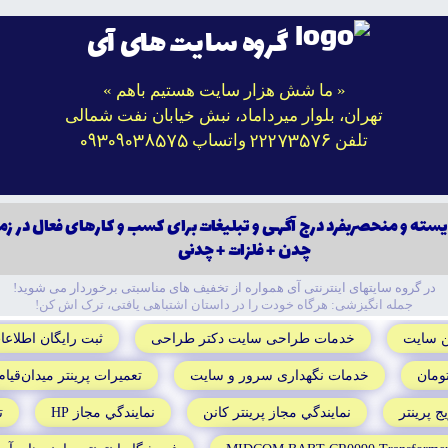
گروه سایت های آی
« ما شش هزار سایت هستیم باهم »
تهران، بلوار میرداماد، نبش خیابان نفت شمالی
09309038575
22273576
تلفن
واتساپ
سته و منحصربفرد درج آگهى و تبليغات براى كسب و كارهاى فعال در زم
چدن + فلزات + چدنى
در گروه سايتهاى اينترنتى آى همواره از تخفيف هاى مناسبتى برخوردار مى شويد!
جمله انگيزشى: هرگاه خودت را در داستان اشتباهى يافتى، ترک اش کن!
ن سايت
خدمات طراحى سايت دکتر طراحى
ثبت رايگان اطلاعا
خدمات نگهدارى سرور و سايت
تعميرات پرينتر ميدان‌قيام
 پرينتر
نمايندگي مجاز پرينتر کانن
نمايندگي مجاز HP
ت