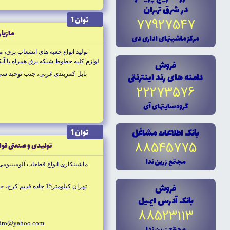
در شرق تهران
توان 1
77927547
مازيا
مرکز ماشينهاى ادارى دى
توليد انواع جعبه هاى انشعاب برق، 
فروش
لوازم كليه خطوط شبكه برق همراه با آب
دامنه هاى رند اينترنتى
بابل كمربندى غربى، جنب توحيد سى
22273576
گروه سايتهاى آى
بانک اطلاعات مشاغل
توان 1
88545775
توليدى و صنعتى قوا
مجتمع زرين ندا
ماشينكارى انواع قطعات آلومينيومى
فروش
تهران كيلومتر15 جاده قديم كرج، جنب شركت زامياد، داخل شركت مگاموتور
بانک آدرس ايميل
88523113
dro@yahoo.com
مجتمع زرين ندا