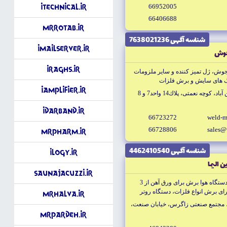
66952005
iTechnical.ir
66406688
MrRotab.ir
شناسه آگهى 7638021236
iMailServer.ir
جوش
iRaghs.ir
جوش، ژل تميز كننده و ساير ملزومات
هاى سايش و برش فلزات
iAmplifier.ir
چه نعمتى، پلاك14 واحد7 و 8
iDarband.ir
66723272
weld-m
66728806
sales@
MrPharm.ir
شناسه آگهى 4462410540
iLogy.ir
ن اليما
SaunaJacuzzi.ir
ساخت دستگاه هاى برش كامپيوترى، دستگاه هوا برش براى ورق آهن از 3
 پلاسما براى برش انواع فلزات، دستگاه روتر
MrHalva.ir
، مجتمع صنعتى زاگرس، خيابان صنعت،
MrPardeh.ir