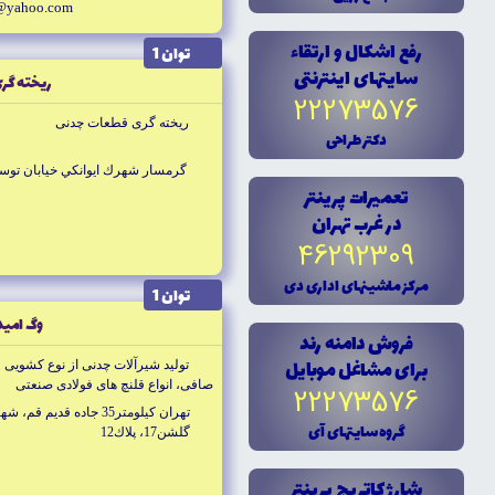
@yahoo.com
رفع اشکال و ارتقاء
توان 1
سايتهاى اينترنتى
ريخته گرى
22273576
ريخته گرى قطعات چدنى
دکتر طراحى
گرمسار شهرك ايوانكي خيابان توس
تعميرات پرينتر
در غرب تهران
46292309
مرکز ماشينهاى ادارى دى
توان 1
وگ اميد
فروش دامنه رند
براى مشاغل موبايل
توليد شيرآلات چدنى از نوع كشويى 
صافى، انواع قلنچ هاى فولادى صنعتى
22273576
تهران كيلومتر35 جاده ق
گروه سايتهاى آى
گلشن17، پلاك12
شارژ کاتريج پرينتر