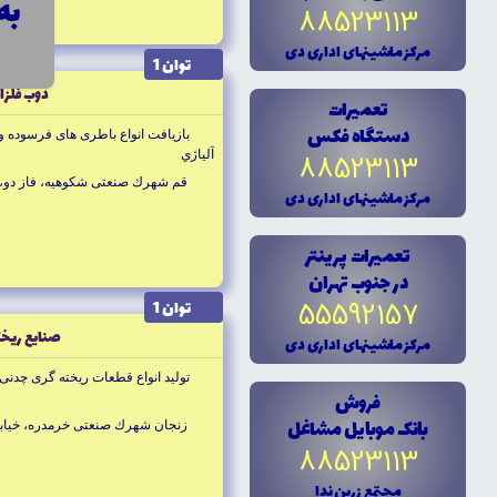
به قیمت 
88523113
m-co.com
مرکز ماشينهاى ادارى دى
توان 1
ذوب فلزا
تعميرات
دستگاه فکس
بازيافت انواع باطرى هاى فرسوده و
آلياژي
88523113
قم شهرك صنعتى شكوهيه، فاز دو، كلاهدوز 2
مرکز ماشينهاى ادارى دى
تعميرات پرينتر
در جنوب تهران
55592157
توان 1
صنايع ريخت
مرکز ماشينهاى ادارى دى
توليد انواع قطعات ريخته گرى چدنى 
فروش
بانک موبايل مشاغل
زنجان شهرك صنعتى خرمدره، خيابا
88523113
مجتمع زرين ندا