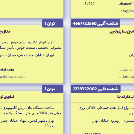
54712
ahanonl
info@ah
شناسه آگهى 4667722560
توان 1
ين سازى تبريز
متال 
تأمين انواع الكترود، سيم جوش، پودر 
مصرفى تخصصى صنعت جوش، تأمين سنگ 
ان
تهران خيابان امام خمينى، ميدان حسن آباد، كو
etal.com
tmfco.ir
weld-metal.com
info@tmf
شناسه آگهى 1229322002
توان 1
 فلزات نما
فناورى نوي
 انواع ليبل هاى چسبدار، حكاكي روى
رم
ميلى متر تا 300ميلى متر، دستگاه
براى برش و حكاكي سنگ، چوب و MDF
شميران، روبروى خيابان بهار،
تهران شهر قدس، انتهاى خيابان چمن
پلاك10