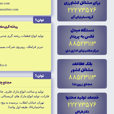
براى مشاغل کشاورزى
ine.com
22273576
anonline.com
گروه سايتهاى آى
توان 1
ريخته گرى ماش
دستگاه مبدل
فکس به پرينتر
توليد انواع قطعات ريخته گرى چدنى
88523113
تبريز قراملك، روبروى شركت پمپير
مرکز ماشينهاى ادارى دى
بانک اطلاعات
co.ir
مشاغل کشور
88523113
توان 1
مجتمع چاپ
مجتمع زرين ندا
توليد و ساخت انواع مارك فلزى، چاپ
خدمات توليد محتوا
فلزات، توليد انواع مارك هاى كريستالى ن
22273576
تهران خيابان انقلاب، نرسيده به پيچ 
ساختمان64، طبقه اول واحد3
دکتر طراحى