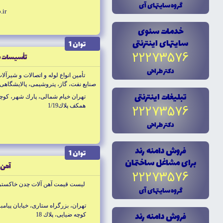
گروه سايتهاى آى
.ir
خدمات سئوى
سايتهاى اينترنتى
توان 1
22273576
تأسيسات ص
دکتر طراحى
تأمين انواع لوله و اتصالات و شيرآل
صنايع نفت، گاز، پتروشيمى، پالايشگاهى،
تبليغات اينترنتى
ابزار دقيق
تهران خيام شمالى، پارك شهر، كوچه
همكف پلاك1/19
22273576
دکتر طراحى
فروش دامنه رند
توان 1
براى مشاغل ساختمان
آهن آ
22273576
ليست قيمت آهن آلات چدن خاكست
گروه سايتهاى آى
تهران، بزرگراه ستارى، خيابان پيامب
فروش دامنه رند
كوچه ضيايى، پلاك 18