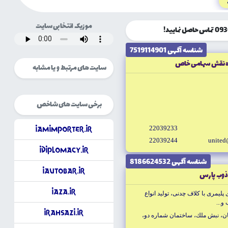
موزیک انتخابی سایت
شناسه آگهى 7519114901
وه نقش سهامى خاص
سایت های مرتبط و یا مشابه
برخی سایت های شاخص
22039233
iAmImporter.ir
22039244
united
iDiplomacy.ir
شناسه آگهى 8186624532
iAutobar.ir
ذوب پارس
iAza.ir
پليمرى با كلاف چدنى، توليد انواع
و...
iRahsazi.ir
ن، نبش ملك، ساختمان شماره دو،