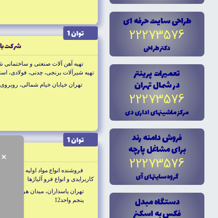
طراحى سايت حرفه اى
22273576
توان 1
شركت باز
دکتر طراحى
تهيه آهن آلات صنعتى و ساختمانى شا
تعميرات پرينتر
تهيه شيرآلات برنجى، چدنى، فولادى، استن
در شمال تهران
جوشى و دنده
تهران خيابان خيام شمالى، روبروى پ
22273576
مرکز ماشينهاى ادارى دى
فروش دامنه رند
توان 1
براى مشاغل پارچه
ذوب فلز
×
22273576
فروشنده انواع مواد اوليه ريخته گرى
گروه سايتهاى آى
كاربرايدى و انواع فرو آلياژها
تهران پاسداران، ميدان هروى، خيا
دستگاه مبدل
پنجم واحد12
فکس به اسکنر