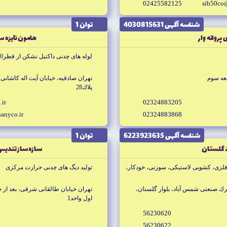
02425582125
sib50co
شناسه آگهى 4030815631
توان 1
 پروانه وار
هامون نايزه 
لوله هاى چدنى داكتيل نشكن از قطر80 ميليمتر تا700 ميليمتر
عه سوم
تهران صادقيه، خيابان آيت اله كاشانى
پلاك28
.ir
02324883205
anyco.ir
02324883868
شناسه آگهى 6223923635
توان 1
 گلستان
سازه ساز تنديس
فلزى، كشويى لاستيكى، سوزنى، خودكار،
توليد ديگ هاى چدنى حرارت مركزى
ديم قم، شهرك صنعتى شمس آباد، بلوار گلستان،
اول واحد1
56230620
56230622