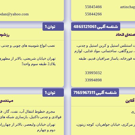
55845466
artinchap
hodan@yahoo.com
55844266
شناسه آگهى 4865121061
توان 1
نعتى اتحاد
رز شوم
ات استنلس استيل و كربن استيل و چدنى،
نصب انواع شومينه هاى چوبى و چدنى 
 نيروگاهى، ساختمانى، مواد غذايى، لوازم
 قورخانه، پاساژ صرافيان قديم، طبقه
تهران خيابان شريعتى، بالاتر از مطهر
پلاك2 طبقه سوم واحد5
33995032
33994898
شناسه آگهى 7165967311
توان 1
نلاين
مهندسى 
رى
مجرى خطوط انتقال آب، نفت، گاز، ف
فولادى و چدنى داكتيل، بازسازى شبكه هاى
كارخانجات پوشش لوله هاى فولادى، بازسا
ر مركزى، خيابان جواهريان، كوچه زيتون،
دوم و چهارم