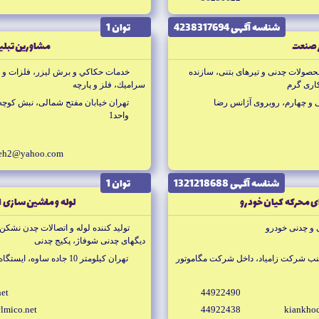
شناسه آگهى 4238317694
توان 1
ر صنعت
مشاورين تبليغ
محصولات چدنى و تيرهاى بتنى، سازنده
خدمات حكاكي و برش ليزر، فلزات و غ
كارى گرم
سراميك، فلز و پارچه
 و چهارم، روبروى آژانس رضا
تهران خيابان مفتح شمالى، نبش كوچه
واحد1
neh2@yahoo.com
شناسه آگهى 1321218688
توان 1
ى محركه كيان خودرو
لوله و ماشين سازى ا
 و چدنى خودرو
توليد كننده لوله و اتصالات چدن نشكن
ديگهاى چدنى شوفاژ، پكيج چدنى
تهران كيلومتر 10 جاده ساوه، ايستگاه چهار دانگه
net
44922490
lmico.net
44922438
kiankho