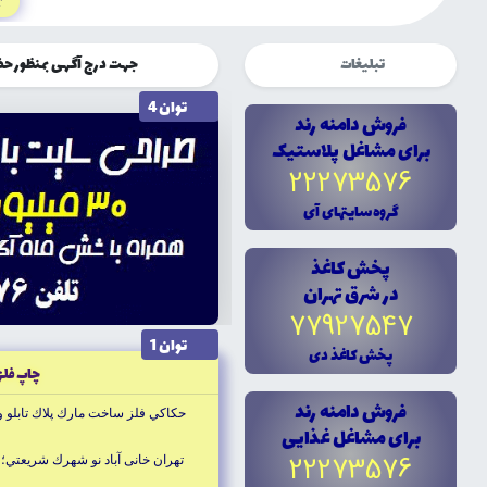
r
تبلیغات
جهت درج آگهی بمنظور حضوری چشم
توان 4
فروش دامنه رند
براى مشاغل پلاستيک
22273576
گروه سايتهاى آى
پخش کاغذ
در شرق تهران
77927547
توان 1
پخش کاغذ دى
چاپ فلز
فروش دامنه رند
حكاكي فلز ساخت مارك پلاك تابلو و 
براى مشاغل غذايى
22273576
تهران خانى آباد نو شهرك شريعتي؛ خيا