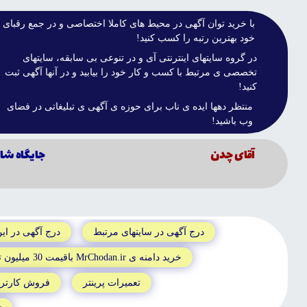
با خريد توان آگهى در محيط هاى کاملا اختصاصى و در جمع رقباى
خود بهترين رتبه را کسب کنيد!
در گروه سايتهاى اينترنتى آى و در تنوعى بى سابقه، سايتهاى
تخصصى ى مرتبط با کسب و کار خود را بيابيد و در آنها آگهى ثبت
کنيد!
منتظر دهها ايده ى ناب براى حوزه ى آگهى ى تبليغاتى در فضاى
وب باشيد!
آقاى چدن
جايگاه شاي
درج آگهى در سايتهاى مرتبط
درج آگهى در اي
خريد دامنه ى MrChodan.ir باقيمت 30 ميليون تومان
تعميرات پرينتر
فروش کارتريج