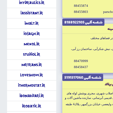
iHydraulics.ir
88455874
88455803
parsc
iAssistant.ir
شناسه آگهى 8188922105
iMalt.ir
ينه
iOjagh.ir
در فضاهاى مختلف
Mexol.ir
ى، نبش شكرآبى، ساختمان رز آبى،
StudiOl.ir
88470999
MrTrans.ir
88458437
LoveShow.ir
شناسه آگهى 5191517060
برناك
iThermostat.ir
اضلاب شهرى، مجرى پوشش لوله هاى
iBonakdari.ir
 قديمى آبرسانى، سازنده ماشين آلات و
زى شبكه هاى آبرسانى
تهران خيابان وليعصر، بالاتر از چهارراه وليعصر، خيابان بزرگمهر، پلاك4 طبقه
iRobatic.ir