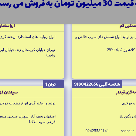
30 میلیون تومان به فروش می رسد!
pi-co.com
22983418
info@zf
شناسه آگهى 5735724937
توان 1
ت نگين قم
آريا سام
 نيز توليد انواع شمش هاى سرب خالص و
انواع روليك هاى استاندارد، ريخته گرى
، پلاك299
واحد8
شناسه آگهى 9180422656
توان 1
ه گرى قيدار
سپاهان ذو
و فولادى
توليد و ريخته گرى انواع قطعات فولاد
ن نگين يك
فرعى سوم، پلاك1
02425582141
spaco.ir