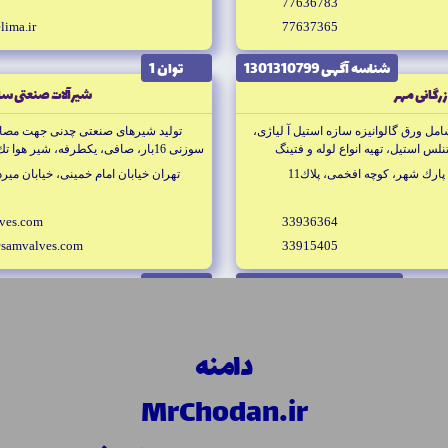
77636783
lima.ir
77637365
شناسه آگهى 1301310799
توان 1
رگانى مهر
شيرآلات صنعتى س
مل ورق گالوانيزه سازه استيل آ لياژى،
لس استيل، تهيه انواع لوله و فتينگ
سوزنى 16بار، صافى، يكطرفه، شير هو
توكار و ايستاده، شيرهاى برنزى سوزنى، 
ارك شهر، كوچه افخمى، پلاك11
تهران خيابان امام خمينى، خيابان ميردا
ves.com
33936364
samvalves.com
33915405
شناسه آگهى 5046522657
توان 1
ات محسنى
قالبهاى پيشرفته ايران
، وارد كننده بوته هاى گرافيت و سيليكون
طراحى و توليد قالب هاى پروگرسيو، 
دامنه
طولى و عرضى
بان وفامنش، ساختمان ارگ تجارت، طبقه
تهران كيلومتر 14 جاده مخصو
MrChodan.ir
زامياد1، بيست مترى اول، خيابان گلها
.com
22938286