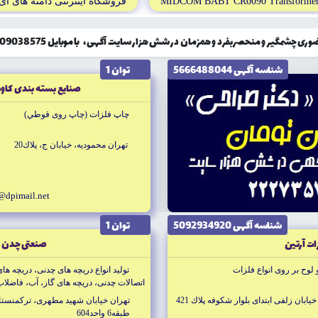
MIDCOM BABT CR0090 Transforme
فروشگاه اينترنتى دامنه هاى آى
گیر و منحصربفرد و همزمان در شش هزار سایت آگهی، با موبایل 09309038575 تماس حاصل نمایید!
شناسه آگهى 5666488044
توان 1
صنايع بسته بندى كا
چاپ فلزات (چاپ روى قوطي)
تهران محموديه، خيابان ج، پلاك20
@dpimail.net
شناسه آگهى 5092934920
توان 1
ات آرتين
صنعتى چدن 
لوح بر روى انواع فلزات
توليد انواع دريچه هاى چدنى، دريچه هاى 
اتصالات چدنى، دريچه هاى گاز، آب، فاضلاب 
بان زلفى ابتداى بلوار شكوفه پلاك 421
تهران خيابان شهيد مطهرى، تركمنستا
طبقه6 واحد604