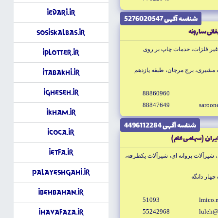
iEdari.ir
شناسه آگهى 5276020547
اتى سارونه
SosisKalbas.ir
ير فلزات، خدمات چاپ بر روى
iPlotter.ir
 مشيرى، برج مرجان، طبقه يازدهم
iTabakhi.ir
iGheseh.ir
88860960
88847649
saroo
iKham.ir
شناسه آگهى 4496112284
iCoca.ir
يران (سهامى عام)
iEtfa.ir
، شيرآلات پروانه اى، شيرآلات يكطرفه،
Palayeshgahi.ir
iBehbahan.ir
51093
lmico.
55242968
luleh@
iHavaFaza.ir