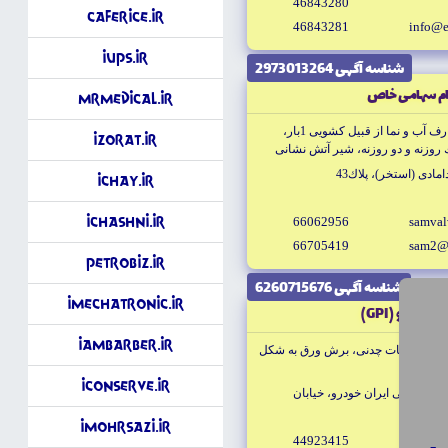
46843280
CafeRice.ir
46843281
info@e
iUPS.ir
شناسه آگهى 2973013264
ام سهامى خاص
MrMedical.ir
توليد شيرهاى صنعتى چدنى جهت مصارف آب و نما از قبيل كشويى 1بار،
iZorat.ir
ا تك روزنه و دو روزنه، شير آتش نشانى
صافى، يكطرفه سوپاپ اطمينان
مادى (استخر)، پلاك43
iChay.ir
iChashni.ir
66062956
samval
66705419
sam2@
PetroBiz.ir
شناسه آگهى 6260715676
iMechatronic.ir
 خودرو (GPI)
iAmBarber.ir
توليد قطعات چدنى، برش ورق به شكل
iConserve.ir
ص كرج، بلوار جنوبى ايران خودرو، خيابان
iMohrsazi.ir
44923415
gpi-co